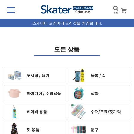
검색
스케이터 코리아에 오신것을 환영합니다.
모든 상품
도시락 / 용기
물통 / 컵
아이디어 / 주방용품
잡화
베이비 용품
수저/포크/젓가락
펫 용품
문구