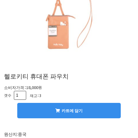
헬로키티 휴대폰 파우치
소비자가격：
18,000
원
갯수
재고：3
카트에 담기
원산지
:중국