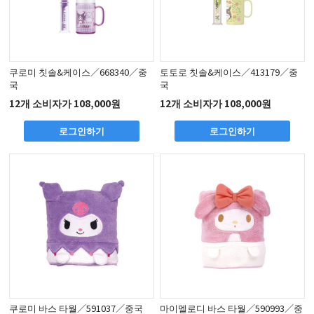
쿠로미 칫솔&케이스／668340／중
토토로 칫솔&케이스／413179／중
국
국
12개 소비자가 108,000원
12개 소비자가 108,000원
로그인하기
로그인하기
쿠로미 바스 타월／591037／중국
마이멜로디 바스 타월／590993／중