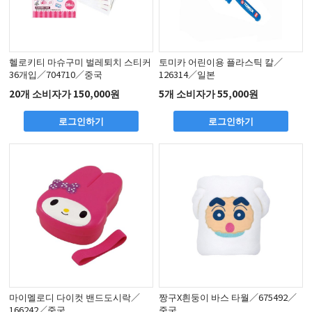
헬로키티 마슈구미 벌레퇴치 스티커
토미카 어린이용 플라스틱 칼／
36개입／704710／중국
126314／일본
20개 소비자가 150,000원
5개 소비자가 55,000원
로그인하기
로그인하기
마이멜로디 다이컷 밴드도시락／
짱구X흰둥이 바스 타월／675492／
166242／중국
중국