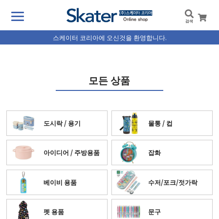
검색
스케이터 코리아에 오신것을 환영합니다.
모든 상품
도시락 / 용기
물통 / 컵
아이디어 / 주방용품
잡화
베이비 용품
수저/포크/젓가락
펫 용품
문구