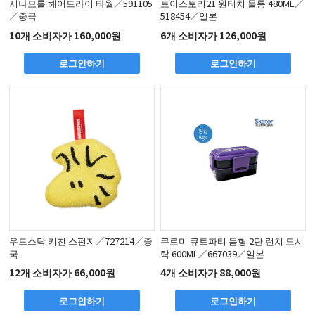
시나모롤 헤어드라이 타월／591105
토이스토리21 원터치 물통 480ML／
／중국
518454／일본
10개 소비자가 160,000원
6개 소비자가 126,000원
로그인하기
로그인하기
우드스탁 키친 스펀지／727214／중
쿠로미 큐트파티 돔형 2단 런치 도시
국
락 600ML／667039／일본
12개 소비자가 66,000원
4개 소비자가 88,000원
로그인하기
로그인하기