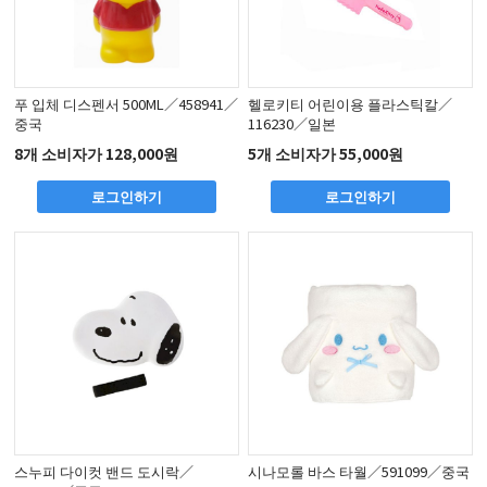
푸 입체 디스펜서 500ML／458941／
헬로키티 어린이용 플라스틱칼／
중국
116230／일본
8개 소비자가 128,000원
5개 소비자가 55,000원
로그인하기
로그인하기
스누피 다이컷 밴드 도시락／
시나모롤 바스 타월／591099／중국