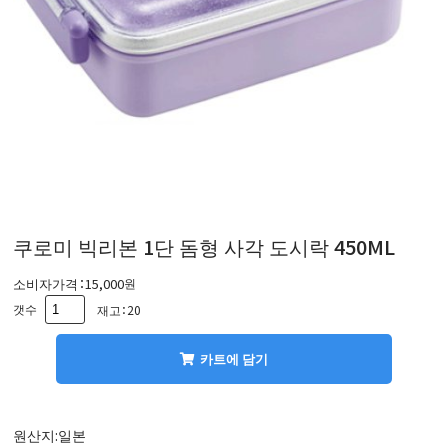
쿠로미 빅리본 1단 돔형 사각 도시락 450ML
소비자가격：
15,000
원
갯수
재고：20
카트에 담기
원산지
:일본