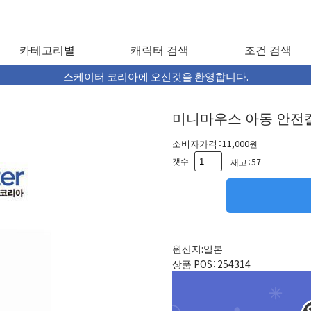
카테고리별
캐릭터 검색
조건 검색
스케이터 코리아에 오신것을 환영합니다.
미니마우스 아동 안전
소비자가격：
11,000
원
갯수
재고：57
원산지
:일본
상품 POS
：254314