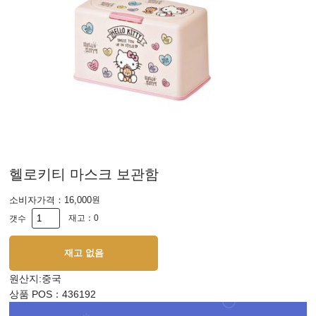
헬로키티 마스크 보관함
소비자가격：
16,000
원
재고：0
갯수
재고 없음
원산지
:중국
상품 POS
：436192